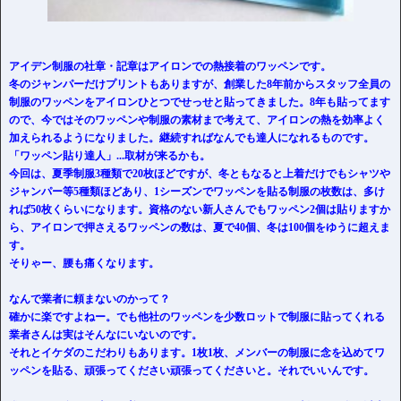
アイデン制服の社章・記章はアイロンでの熱接着のワッペンです。
冬のジャンパーだけプリントもありますが、創業した8年前からスタッフ全員の
制服のワッペンをアイロンひとつでせっせと貼ってきました。8年も貼ってます
ので、今ではそのワッペンや制服の素材まで考えて、アイロンの熱を効率よく
加えられるようになりました。継続すればなんでも達人になれるものです。
「ワッペン貼り達人」...取材が来るかも。
今回は、夏季制服3種類で20枚ほどですが、冬ともなると上着だけでもシャツや
ジャンパー等5種類ほどあり、1シーズンでワッペンを貼る制服の枚数は、多け
れば50枚くらいになります。資格のない新人さんでもワッペン2個は貼りますか
ら、アイロンで押さえるワッペンの数は、夏で40個、冬は100個をゆうに超えま
す。
そりゃー、腰も痛くなります。
なんで業者に頼まないのかって？
確かに楽ですよねー。でも他社のワッペンを少数ロットで制服に貼ってくれる
業者さんは実はそんなにいないのです。
それとイケダのこだわりもあります。1枚1枚、メンバーの制服に念を込めてワ
ッペンを貼る、頑張ってください頑張ってくださいと。それでいいんです。