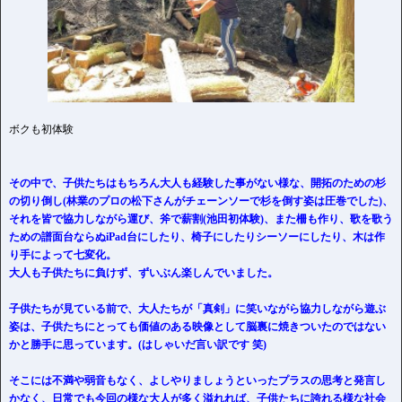
ボクも初体験
その中で、子供たちはもちろん大人も経験した事がない様な、開拓のための杉
の切り倒し(林業のプロの松下さんがチェーンソーで杉を倒す姿は圧巻でした)、
それを皆で協力しながら運び、斧で薪割(池田初体験)、また柵も作り、歌を歌う
ための譜面台ならぬiPad台にしたり、椅子にしたりシーソーにしたり、木は作
り手によって七変化。
大人も子供たちに負けず、ずいぶん楽しんでいました。
子供たちが見ている前で、大人たちが「真剣」に笑いながら協力しながら遊ぶ
姿は、子供たちにとっても価値のある映像として脳裏に焼きついたのではない
かと勝手に思っています。(はしゃいだ言い訳です 笑)
そこには不満や弱音もなく、よしやりましょうといったプラスの思考と発言し
かなく、日常でも今回の様な大人が多く溢れれば、子供たちに誇れる様な社会