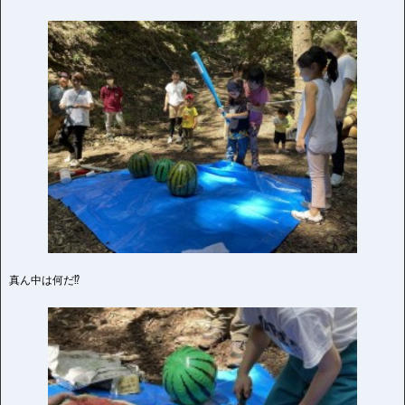
真ん中は何だ⁉️