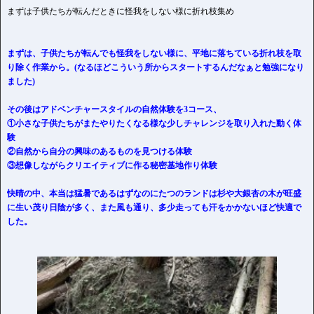
まずは子供たちが転んだときに怪我をしない様に折れ枝集め
まずは、子供たちが転んでも怪我をしない様に、平地に落ちている折れ枝を取
り除く作業から。(なるほどこういう所からスタートするんだなぁと勉強になり
ました)
その後はアドベンチャースタイルの自然体験を3コース、
①小さな子供たちがまたやりたくなる様な少しチャレンジを取り入れた動く体
験
②自然から自分の興味のあるものを見つける体験
③想像しながらクリエイティブに作る秘密基地作り体験
快晴の中、本当は猛暑であるはずなのにたつのランドは杉や大銀杏の木が旺盛
に生い茂り日陰が多く、また風も通り、多少走っても汗をかかないほど快適で
した。