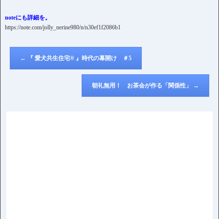
noteにも詳細を。
https://note.com/jolly_nerine980/n/n30ef1f2086b1
←
『 愛犬共生住宅® 』時代の幕開け ＃5
朝礼無用！ お茶会が作る「関係性」
→