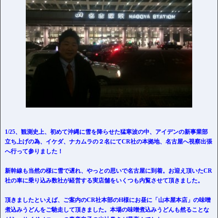
1/25、観測史上、初めて沖縄に雪を降らせた猛寒波の中、アイデンの新事業部
立ち上げの為、イケダ、ナカムラの２名にてCR社の本拠地、名古屋へ視察出張
へ行って参りました！
新幹線も当然の様に雪で遅れ、やっとの思いで名古屋に到着。お迎え頂いたCR
社の車に乗り込み数社が経営する実店舗をいくつも内覧させて頂きました。
頂きましたといえば、ご案内のCR社本部のH様にお昼に「山本屋本店」の味噌
煮込みうどんをご馳走して頂きました。本場の味噌煮込みうどんも然ることな