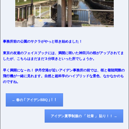
事務所前の公園のサクラがやっと咲き始めました！
東京の友達のフェイスブックには、満開に咲いた神田川の桜がアップされてま
したが、こちらはまだまだ３分咲きといった所でしょうか。
早く満開にな～れ！ 伊丹空港が近いアイデン事務所の前では、桜と着陸間際の
飛行機が一緒に見れます。自然と超科学のハイブリッドな景色、なかなかのも
のですね。
←
春の ｢ アイデンBBQ ｣！！
アイデン夏季制服の 「 社章 」 貼り！！
→