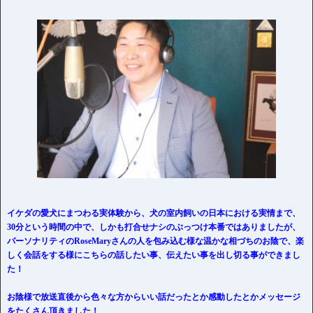
イケダの愛犬にまつわる実体験から、犬の室内飼いの日本における実情まで、
30分という時間の中で、しかも打合せナシのぶっつけ本番ではありましたが、
パーソナリティのRoseMaryさんの人を包み込む様な温かな相づちのお陰で、楽
しく会話をする様にこちらの話したい事、伝えたい事を出し切る事ができまし
た！
お陰様で放送直後から色々な方からいい話だったとか感動したとかメッセージ
をたくさん頂きました！