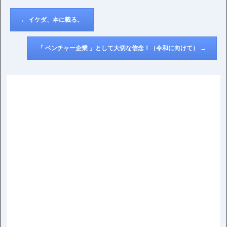
←
イケダ、本に載る。
「 ベンチャー企業 」として大切な信念！（令和に向けて）
→